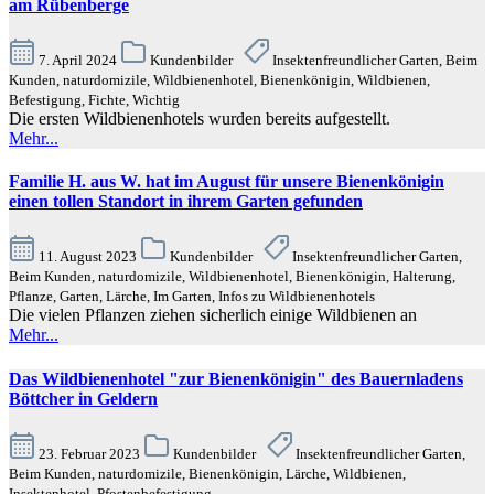
am Rübenberge
7. April 2024
Kundenbilder
Insektenfreundlicher Garten, Beim
Kunden, naturdomizile, Wildbienenhotel, Bienenkönigin, Wildbienen,
Befestigung, Fichte, Wichtig
Die ersten Wildbienenhotels wurden bereits aufgestellt.
Mehr...
Familie H. aus W. hat im August für unsere Bienenkönigin
einen tollen Standort in ihrem Garten gefunden
11. August 2023
Kundenbilder
Insektenfreundlicher Garten,
Beim Kunden, naturdomizile, Wildbienenhotel, Bienenkönigin, Halterung,
Pflanze, Garten, Lärche, Im Garten, Infos zu Wildbienenhotels
Die vielen Pflanzen ziehen sicherlich einige Wildbienen an
Mehr...
Das Wildbienenhotel "zur Bienenkönigin" des Bauernladens
Böttcher in Geldern
23. Februar 2023
Kundenbilder
Insektenfreundlicher Garten,
Beim Kunden, naturdomizile, Bienenkönigin, Lärche, Wildbienen,
Insektenhotel, Pfostenbefestigung