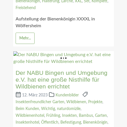
Bienenkönigin
,
Halterung
,
Lärche
,
XXL
,
Set
,
Komplett
,
Freistehend
Aufstellung der Bienenkönigin XXXXL in
Wölfersheim
Mehr...
Der NABU Bingen und Umgebung
e.V. hat eine große Nisthilfe für
Wildbienen errichtet
12. März 2023
Kundenbilder
Insektenfreundlicher Garten
,
Wildbienen
,
Projekte
,
Beim Kunden
,
Wichtig
,
naturdomizile
,
Wildbienenhotel
,
Frühling
,
Insekten
,
Bambus
,
Garten
,
Insektenhotel
,
Öffentlich
,
Befestigung
,
Bienenkönigin
,