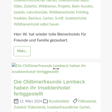
Insektenfreundlicher Garten
,
Insektenhotel selbst
füllen
,
Zubehör
,
Wildbienen
,
Projekte
,
Beim Kunden
,
basteln
,
naturdomizile
,
Wildbienenhotel
,
Frühling
,
Insekten
,
Bambus
,
Garten
,
Schilf
,
Insektenhotel
,
Wildbienenhotel selbst bauen
Herr W. hat wieder tolle Bienenhotels für
Freunde und Familie gezaubert.
Mehr...
Die Oldtimerfreunde Lembeck
haben ihr Insektenhotel
fertiggestellt
12. März 2024
Kundenbilder
Füllmaterial
,
Zubehör Füllamterial
,
Insektenfreundlicher Garten
,