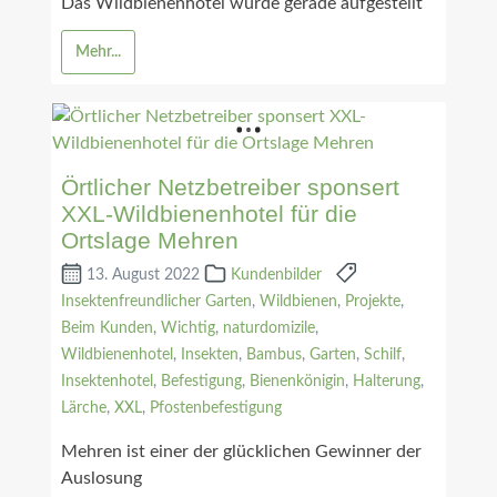
Das Wildbienenhotel wurde gerade aufgestellt
Mehr...
Örtlicher Netzbetreiber sponsert
XXL-Wildbienenhotel für die
Ortslage Mehren
13. August 2022
Kundenbilder
Insektenfreundlicher Garten
,
Wildbienen
,
Projekte
,
Beim Kunden
,
Wichtig
,
naturdomizile
,
Wildbienenhotel
,
Insekten
,
Bambus
,
Garten
,
Schilf
,
Insektenhotel
,
Befestigung
,
Bienenkönigin
,
Halterung
,
Lärche
,
XXL
,
Pfostenbefestigung
Mehren ist einer der glücklichen Gewinner der
Auslosung