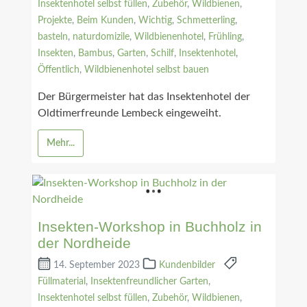
Insektenhotel selbst füllen
,
Zubehör
,
Wildbienen
,
Projekte
,
Beim Kunden
,
Wichtig
,
Schmetterling
,
basteln
,
naturdomizile
,
Wildbienenhotel
,
Frühling
,
Insekten
,
Bambus
,
Garten
,
Schilf
,
Insektenhotel
,
Öffentlich
,
Wildbienenhotel selbst bauen
Der Bürgermeister hat das Insektenhotel der
Oldtimerfreunde Lembeck eingeweiht.
Mehr...
Insekten-Workshop in Buchholz in
der Nordheide
14. September 2023
Kundenbilder
Füllmaterial
,
Insektenfreundlicher Garten
,
Insektenhotel selbst füllen
,
Zubehör
,
Wildbienen
,