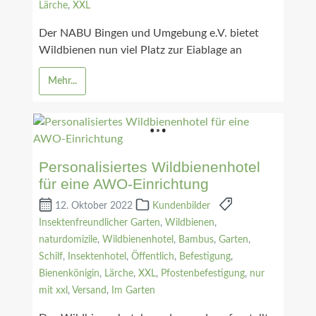
Lärche
,
XXL
Der NABU Bingen und Umgebung e.V. bietet
Wildbienen nun viel Platz zur Eiablage an
Mehr...
Personalisiertes Wildbienenhotel
für eine AWO-Einrichtung
12. Oktober 2022
Kundenbilder
Insektenfreundlicher Garten
,
Wildbienen
,
naturdomizile
,
Wildbienenhotel
,
Bambus
,
Garten
,
Schilf
,
Insektenhotel
,
Öffentlich
,
Befestigung
,
Bienenkönigin
,
Lärche
,
XXL
,
Pfostenbefestigung
,
nur
mit xxl
,
Versand
,
Im Garten