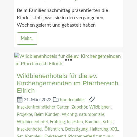
Beim Familiennachmittag präsentierten die
Kinder stolz, was sie in den vergangenen
Wochen gelernt und gebastelt haben
Mehr...
Wildbienenhotels für die ev.
Kirchengemeinden im Pfarrbereich
Ellrich
31. März 2023
Kundenbilder
Insektenfreundlicher Garten
,
Zubehör
,
Wildbienen
,
Projekte
,
Beim Kunden
,
Wichtig
,
naturdomizile
,
Wildbienenhotel
,
Frühling
,
Insekten
,
Bambus
,
Schilf
,
Insektenhotel
,
Öffentlich
,
Befestigung
,
Halterung
,
XXL
,
Set
,
Komplett
,
Freistehend
,
Pfostenbefestigung
,
nur