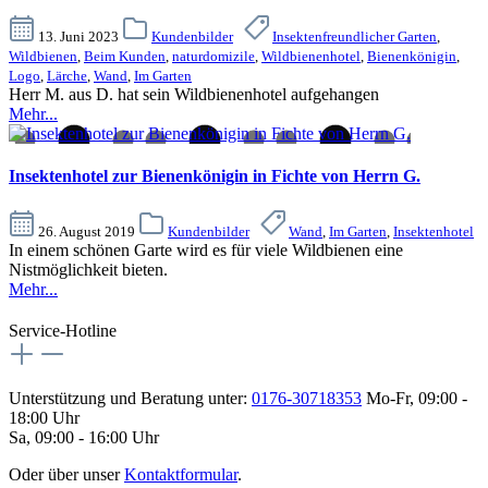
13. Juni 2023
Kundenbilder
Insektenfreundlicher Garten
,
Wildbienen
,
Beim Kunden
,
naturdomizile
,
Wildbienenhotel
,
Bienenkönigin
,
Logo
,
Lärche
,
Wand
,
Im Garten
Herr M. aus D. hat sein Wildbienenhotel aufgehangen
Mehr...
Insektenhotel zur Bienenkönigin in Fichte von Herrn G.
26. August 2019
Kundenbilder
Wand
,
Im Garten
,
Insektenhotel
In einem schönen Garte wird es für viele Wildbienen eine
Nistmöglichkeit bieten.
Mehr...
Service-Hotline
Unterstützung und Beratung unter:
0176-30718353
Mo-Fr, 09:00 -
18:00 Uhr
Sa, 09:00 - 16:00 Uhr
Oder über unser
Kontaktformular
.