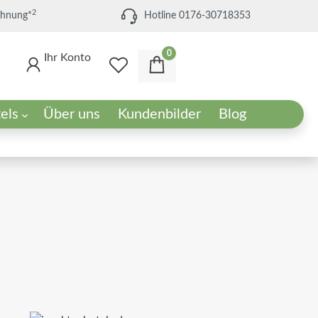
2
chnung*
Hotline 0176-30718353
0
Ihr Konto
els
Über uns
Kundenbilder
Blog
els
Set-Angebote
Die passende Umgebung