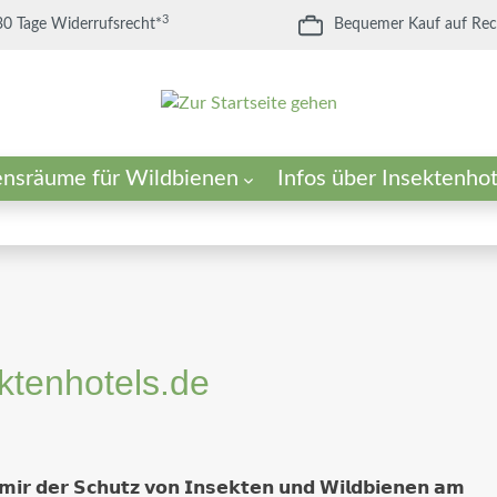
3
30 Tage Widerrufsrecht*
Bequemer Kauf auf Re
ensräume für Wildbienen
Infos über Insektenhot
ür Insektenhotels
enwiese
in Sandarium?
Füllmaterial für Insektenhot
Die optimale Nisthilfe
ktenhotels.de
 𝗺𝗶𝗿 𝗱𝗲𝗿 𝗦𝗰𝗵𝘂𝘁𝘇 𝘃𝗼𝗻 𝗜𝗻𝘀𝗲𝗸𝘁𝗲𝗻 𝘂𝗻𝗱 𝗪𝗶𝗹𝗱𝗯𝗶𝗲𝗻𝗲𝗻 𝗮𝗺