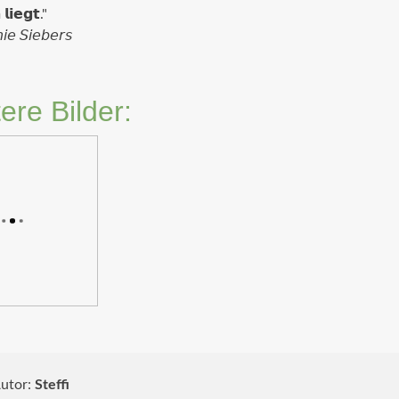
𝗶𝗲𝗴𝘁."⁣
𝘪𝘦 𝘚𝘪𝘦𝘣𝘦𝘳𝘴⁣
ere Bilder:
utor:
Steffi