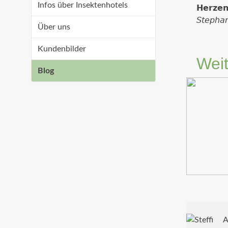
Infos über Insektenhotels
𝗛𝗲𝗿𝘇𝗲𝗻 
𝘚𝘵𝘦𝘱𝘩𝘢𝘯
Über uns
Kundenbilder
Weit
Blog
A