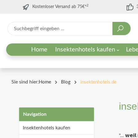
2
Kostenloser Versand ab 75€*
Home
Insektenhotels kaufen
Leb
Unsere Insektenhotels
Sandarien
Wozu ein Insektenhotel?
Zubehör f
Wildblum
Was ist e
Für Kindergärten/Schulen
Für Unternehmen
Sie sind hier:
Home
Blog
insektenhotels.de
Für Städte/Gemeinden
Für Vereine/Umweltorganisationen
inse
Navigation
Insektenhotels kaufen
"... 𝘄𝗲𝗶